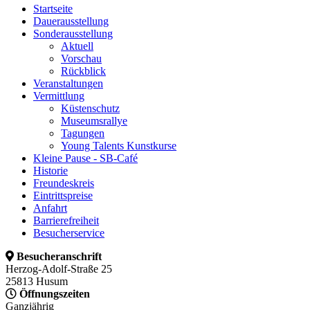
Startseite
Dauerausstellung
Sonderausstellung
Aktuell
Vorschau
Rückblick
Veranstaltungen
Vermittlung
Küstenschutz
Museumsrallye
Tagungen
Young Talents Kunstkurse
Kleine Pause - SB-Café
Historie
Freundeskreis
Eintrittspreise
Anfahrt
Barrierefreiheit
Besucherservice
Besucheranschrift
Herzog-Adolf-Straße 25
25813 Husum
Öffnungszeiten
Ganzjährig