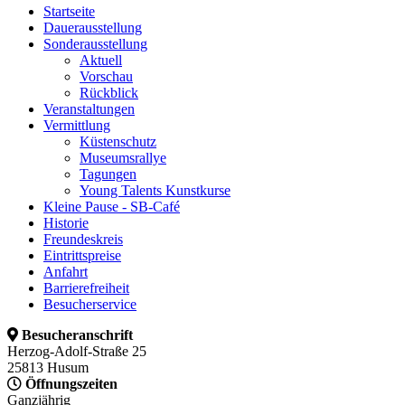
Startseite
Dauerausstellung
Sonderausstellung
Aktuell
Vorschau
Rückblick
Veranstaltungen
Vermittlung
Küstenschutz
Museumsrallye
Tagungen
Young Talents Kunstkurse
Kleine Pause - SB-Café
Historie
Freundeskreis
Eintrittspreise
Anfahrt
Barrierefreiheit
Besucherservice
Besucheranschrift
Herzog-Adolf-Straße 25
25813 Husum
Öffnungszeiten
Ganzjährig