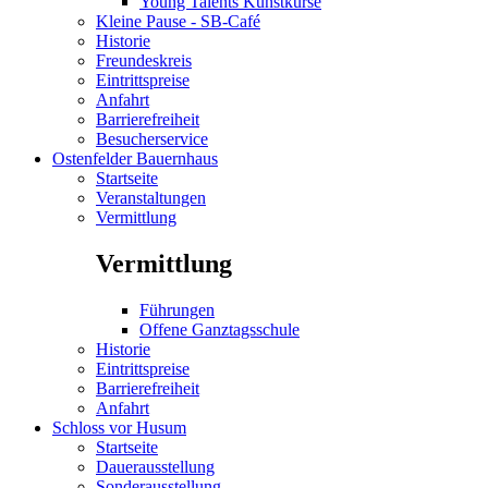
Young Talents Kunstkurse
Kleine Pause - SB-Café
Historie
Freundeskreis
Eintrittspreise
Anfahrt
Barrierefreiheit
Besucherservice
Ostenfelder Bauernhaus
Startseite
Veranstaltungen
Vermittlung
Vermittlung
Führungen
Offene Ganztagsschule
Historie
Eintrittspreise
Barrierefreiheit
Anfahrt
Schloss vor Husum
Startseite
Dauerausstellung
Sonderausstellung