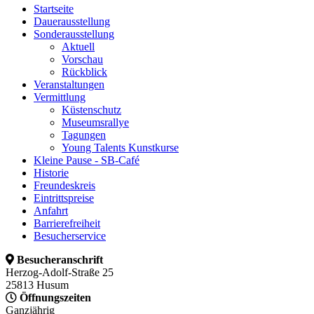
Startseite
Dauerausstellung
Sonderausstellung
Aktuell
Vorschau
Rückblick
Veranstaltungen
Vermittlung
Küstenschutz
Museumsrallye
Tagungen
Young Talents Kunstkurse
Kleine Pause - SB-Café
Historie
Freundeskreis
Eintrittspreise
Anfahrt
Barrierefreiheit
Besucherservice
Besucheranschrift
Herzog-Adolf-Straße 25
25813 Husum
Öffnungszeiten
Ganzjährig