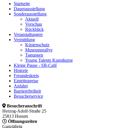
Startseite
Dauerausstellung
Sonderausstellung
Aktuell
Vorschau
Rückblick
Veranstaltungen
Vermittlung
Küstenschutz
Museumsrallye
Tagungen
Young Talents Kunstkurse
Kleine Pause - SB-Café
Historie
Freundeskreis
Eintrittspreise
Anfahrt
Barrierefreiheit
Besucherservice
Besucheranschrift
Herzog-Adolf-Straße 25
25813 Husum
Öffnungszeiten
Ganzjährig