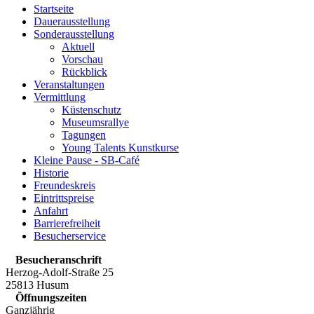
Startseite
Dauerausstellung
Sonderausstellung
Aktuell
Vorschau
Rückblick
Veranstaltungen
Vermittlung
Küstenschutz
Museumsrallye
Tagungen
Young Talents Kunstkurse
Kleine Pause - SB-Café
Historie
Freundeskreis
Eintrittspreise
Anfahrt
Barrierefreiheit
Besucherservice
Besucheranschrift
Herzog-Adolf-Straße 25
25813 Husum
Öffnungszeiten
Ganzjährig