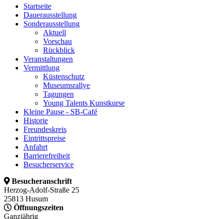
Startseite
Dauerausstellung
Sonderausstellung
Aktuell
Vorschau
Rückblick
Veranstaltungen
Vermittlung
Küstenschutz
Museumsrallye
Tagungen
Young Talents Kunstkurse
Kleine Pause - SB-Café
Historie
Freundeskreis
Eintrittspreise
Anfahrt
Barrierefreiheit
Besucherservice
Besucheranschrift
Herzog-Adolf-Straße 25
25813 Husum
Öffnungszeiten
Ganzjährig